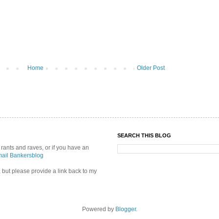
Home
Older Post
SEARCH THIS BLOG
 rants and raves, or if you have an
ail Bankersblog
re, but please provide a link back to my
Powered by
Blogger
.