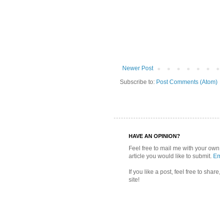
Newer Post
Subscribe to:
Post Comments (Atom)
HAVE AN OPINION?
Feel free to mail me with your own
article you would like to submit.
Em
If you like a post, feel free to sha
site!